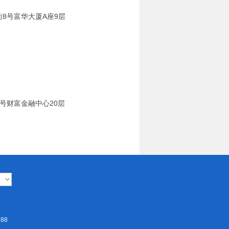
华大厦A座9层
金融中心20层
88